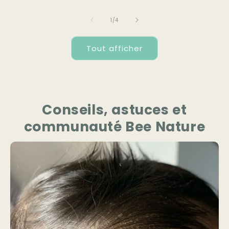
de
1
/
4
Tout afficher
Conseils, astuces et
communauté Bee Nature