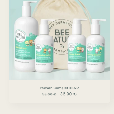
Pochon Complet KIDZZ
Prix
Prix
36,90 €
52,60 €
habituel
promotionnel